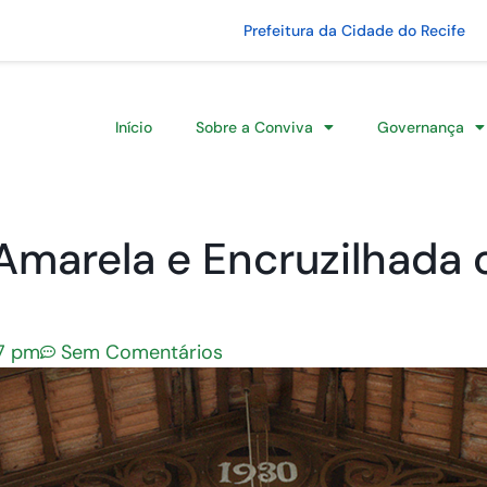
Prefeitura da Cidade do Recife
Início
Sobre a Conviva
Governança
Amarela e Encruzilhad
7 pm
Sem Comentários