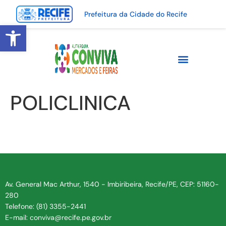
Prefeitura da Cidade do Recife
Abrir a barra de ferramentas
POLICLINICA
Av. General Mac Arthur, 1540 - Imbiribeira, Recife/PE, CEP: 51160-
280
Telefone: (81) 3355-2441
E-mail: conviva@recife.pe.gov.br