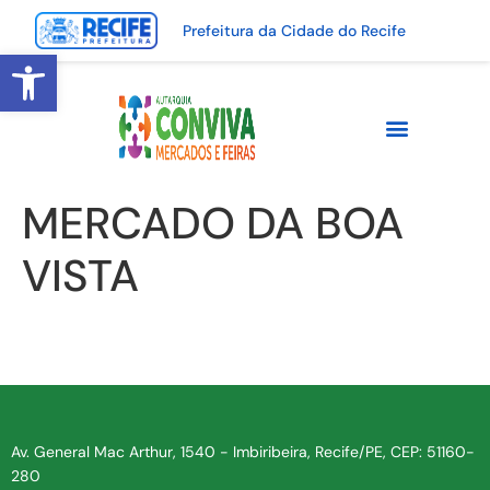
Prefeitura da Cidade do Recife
Abrir a barra de ferramentas
MERCADO DA BOA
VISTA
Av. General Mac Arthur, 1540 - Imbiribeira, Recife/PE, CEP: 51160-
280