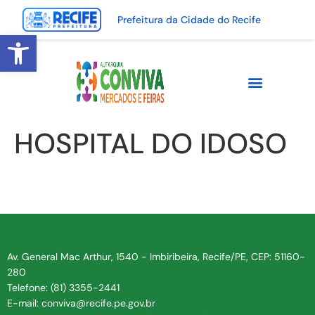
Prefeitura da Cidade do Recife
Abrir a barra de ferramentas
HOSPITAL DO IDOSO
Av. General Mac Arthur, 1540 - Imbiribeira, Recife/PE, CEP: 51160-
280
Telefone: (81) 3355-2441
E-mail: conviva@recife.pe.gov.br