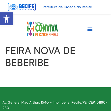
Prefeitura da Cidade do Recife
Abrir a barra de ferramentas
FEIRA NOVA DE
BEBERIBE
Av. General Mac Arthur, 1540 - Imbiribeira, Recife/PE, CEP: 51160-
280