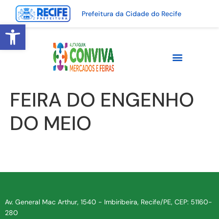
Prefeitura da Cidade do Recife
Abrir a barra de ferramentas
FEIRA DO ENGENHO
DO MEIO
Av. General Mac Arthur, 1540 - Imbiribeira, Recife/PE, CEP: 51160-
280