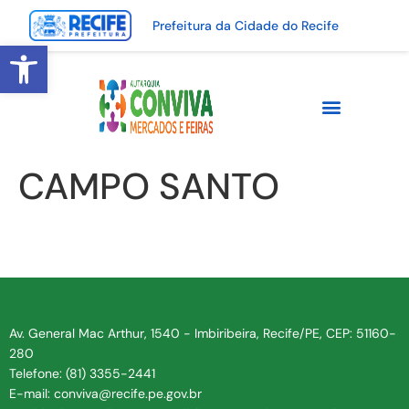
Prefeitura da Cidade do Recife
Abrir a barra de ferramentas
CAMPO SANTO
Av. General Mac Arthur, 1540 - Imbiribeira, Recife/PE, CEP: 51160-
280
Telefone: (81) 3355-2441
E-mail: conviva@recife.pe.gov.br