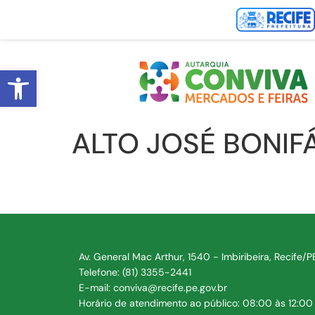
Abrir a barra de ferramentas
ALTO JOSÉ BONIF
Av. General Mac Arthur, 1540 - Imbiribeira, Recife/
Telefone: (81) 3355-2441
E-mail: conviva@recife.pe.gov.br
Horário de atendimento ao público: 08:00 às 12:00 