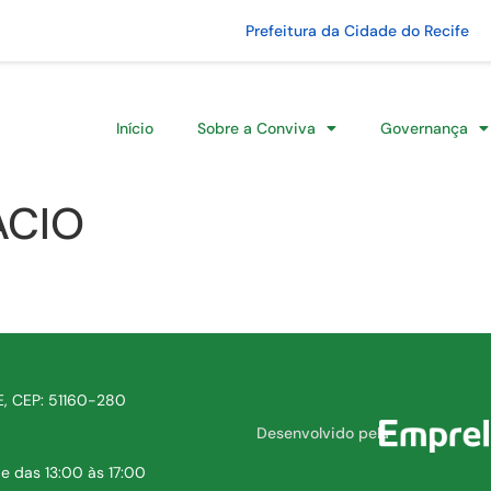
Prefeitura da Cidade do Recife
Início
Sobre a Conviva
Governança
ÁCIO
PE, CEP: 51160-280
Desenvolvido pela
e das 13:00 às 17:00